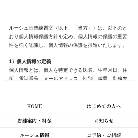
ルーシュ音楽練習室（以下、「当方」）は、以下のと
おり個人情報保護方針を定め、個人情報の保護の重要
性を強く認識し、個人情報の保護を推進いたします。
1）個人情報の定義
個人情報とは、個人を特定できる氏名、生年月日、住
所、電話番号、メールアドレス、性別、職業、勤務先
等を指し、個人の人格尊重の理念の下に慎重に取り扱
われるべき情報のことをいいます。
HOME
はじめての方へ
2）個人情報の管理
店舗案内・料金
お知らせ
当方では、お客様の個人情報を取り扱うにあたり、漏
えい、滅失、毀損の防止のため、セキュリティシステ
ルーシュ情報
ご予約・ご相談