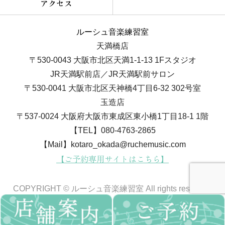
ムの維持と整備、個人情報取扱者への適切な教育を行
アクセス
います。不正アクセス、改ざんへの対策として暗号化
を実施し、データ保護に努め、安全に利用できる体制
ルーシュ音楽練習室
の管理に徹します。
天満橋店
〒530-0043 大阪市北区天満1-1-13 1Fスタジオ
3）利用目的
JR天満駅前店／JR天満駅前サロン
当方では、お客様からの問い合わせを通じて、氏名、
〒530-0041 大阪市北区天神橋4丁目6-32 302号室
生年月日、住所、電話番号、メールアドレス等の個人
玉造店
情報をご提供いただく場合があります。
〒537-0024 大阪府大阪市東成区東小橋1丁目18-1 1階
その場合は、以下の目的においてのみ利用いたしま
【TEL】080-4763-2865
す。
【Mail】kotaro_okada@ruchemusic.com
【ご予約専用サイトはこちら】
・お客様からのお問い合わせに回答するため
・お客様からご依頼いただいたサービスを提供するた
COPYRIGHT © ルーシュ音楽練習室 All rights reserved.
め
・当方のサービス向上・改善を検討する分析を行うた
め