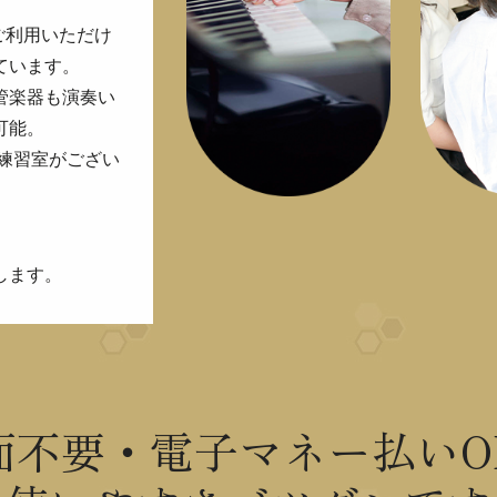
ご利用いただけ
ています。
管楽器も演奏い
可能。
練習室がござい
します。
面不要・電子マネー払いO