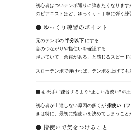
初心者はついテンポ通りに弾きたくなります
のピアニストほど、ゆっくり・丁寧に弾く練
● ゆっくり練習のポイント
元のテンポの
半分以下
にする
音のつながりや指使いを確認する
弾いていて「余裕がある」と感じるスピード
スローテンポで弾ければ、テンポを上げても
■ 4. 派手に練習するより“正しい指使い”が
初心者が上達しない原因の多くが
指使い（フ
きは特に、最初に指使いを決めてしまうこと
● 指使いで気をつけること